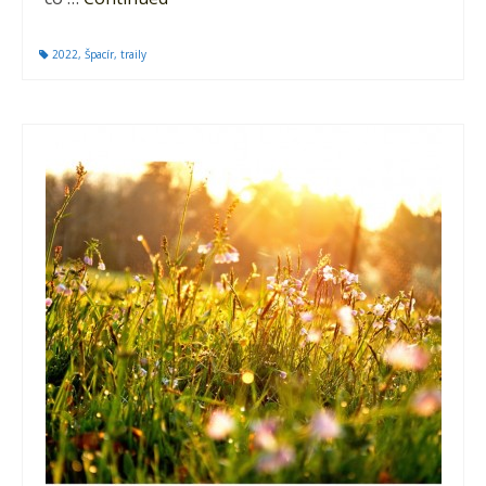
2022
,
Špacír
,
traily