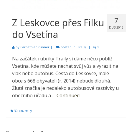
7
Z Leskovce přes Filku
DUB 2015
do Vsetína
by
Carpathian runner
|
posted in:
Traily
|
0
Na začátek rubriky Traily si dáme něco poblíž
Vsetína, kde můžete nechat svůj vůz a vyrazit na
vlak nebo autobus. Cesta do Leskovce, malé
obce s 668 obyvateli (r. 2014) nebude dlouhá.
Žlutá značka je nedaleko autobusové zastávky u
obecního úřadu a …
Continued
30 km
,
traily