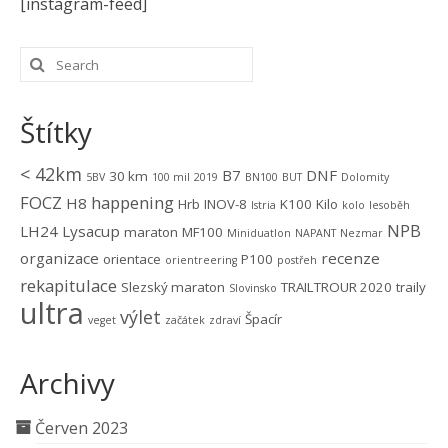
[instagram-feed]
Štítky
< 42km
B7
DNF
30 km
5BV
100 mil
2019
BN100
BUT
Dolomity
FOCZ
happening
H8
Hrb
INOV-8
K100
Kilo
Istria
kolo
lesoběh
NPB
LH24
Lysacup
maraton
MF100
Miniduatlon
NAPANT
Nezmar
organizace
recenze
orientace
P100
orientreering
postřeh
rekapitulace
Slezský maraton
TRAILTROUR 2020
traily
Slovinsko
ultra
výlet
Špacír
veget
začátek
zdraví
Archivy
Červen 2023