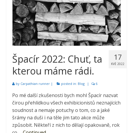
17
Špacír 2022: Chuť, ta
KVĚ 2022
kterou máme rádi.
by
Carpathian runner
|
posted in:
Blog
|
6
Po mé další zkušenosti bych mohl Špacír nazvat
čirou přehlídkou všech exhibicionistů neznajících
soudnost a nemaje potuchy o tom, co a jaké
šrámy na duši i na těle jim tato akce může
způsobit. Někteří z nich to dělají opakovaně, rok
co …
Continued