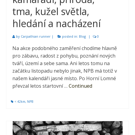
tma, kužel světla,
hledání a nacházení
by
Carpathian runner
|
posted in:
Blog
|
0
Na akce podobného zaměření chodíme hlavně
pro zábavu, radost z pohybu, poznání nových
tváří, území a sebe sama. Ani letos tomu na
začátku listopadu nebylo jinak, NPB má totiž v
našem kalendáři jasné místo. Po Horní Lomné
převzal letos startovní …
Continued
< 42km
,
NPB