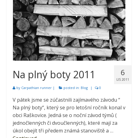
6
Na plný boty 2011
LIS 2011
by
Carpathian runner
|
posted in:
Blog
|
0
V pátek jsme se zúčastnili zajímavého závodu “
Na plný boty“, který se pro letošní ročník konal v
obci Raškovice. Jedná se o noční závod týmů (
jednočlenných či dvoučlenných), které mají za
úkol obejít tři předem známá stanoviště a …