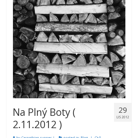
29
Na Plný Boty (
LIS 2012
2.11.2012 )
by
Carpathian runner
|
posted in:
Blog
|
0