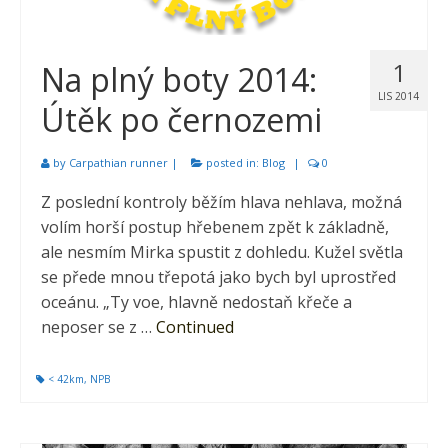
1
Na plný boty 2014:
LIS 2014
Útěk po černozemi
by
Carpathian runner
|
posted in:
Blog
|
0
Z poslední kontroly běžím hlava nehlava, možná
volím horší postup hřebenem zpět k základně,
ale nesmím Mirka spustit z dohledu. Kužel světla
se přede mnou třepotá jako bych byl uprostřed
oceánu. „Ty voe, hlavně nedostaň křeče a
neposer se z …
Continued
< 42km
,
NPB