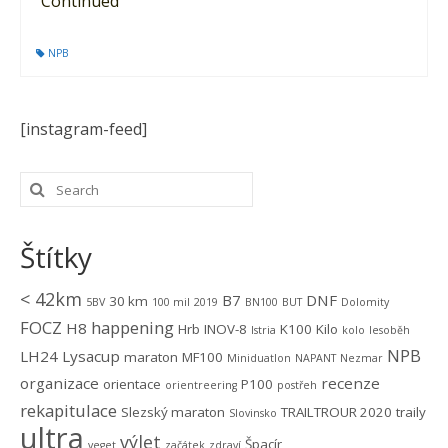
Continued
NPB
[instagram-feed]
Štítky
< 42km
B7
DNF
30 km
5BV
100 mil
2019
BN100
BUT
Dolomity
FOCZ
happening
H8
Hrb
INOV-8
K100
Kilo
Istria
kolo
lesoběh
NPB
LH24
Lysacup
maraton
MF100
Miniduatlon
NAPANT
Nezmar
organizace
recenze
orientace
P100
orientreering
postřeh
rekapitulace
Slezský maraton
TRAILTROUR 2020
traily
Slovinsko
ultra
výlet
Špacír
veget
začátek
zdraví