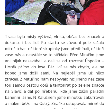
Trasa byla místy výživná, vlnitá, občas bez značek a
dokonce i bez lidí. Po startu se závodní pole začalo
mírně trhat, některé skupinky jsme předbíhali, někteří
zase nás a neustále se to střídalo. Před Mituřím jsme
ani nijak nezaváhali a dali se od rozcestí Úspolka –
Horák přímo do lesa. Pár lidí se nás chytlo, ale na
kopec jsme došli sami. Na nejlepší jsme už něco
ztráceli. Z Mituřího nám nezbývalo nic jiného než zase
tou samou cestou dolů a tentokrát po zelené značce
na Slavíč a dál po hřebenu, kde jsme zažili parádní
bahenní lázně. N Kalužném jsme minutku zakufrovali
a málem běželi na Ostrý. Značka ustupovala mírně do