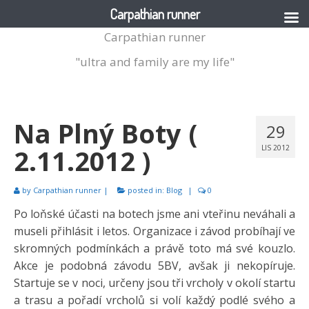
Carpathian runner
Carpathian runner
"ultra and family are my life"
Na Plný Boty (
29
2.11.2012 )
LIS 2012
by
Carpathian runner
|
posted in:
Blog
|
0
Po loňské účasti na botech jsme ani vteřinu neváhali a
museli přihlásit i letos. Organizace i závod probíhají ve
skromných podmínkách a právě toto má své kouzlo.
Akce je podobná závodu 5BV, avšak ji nekopíruje.
Startuje se v noci, určeny jsou tři vrcholy v okolí startu
a trasu a pořadí vrcholů si volí každý podlé svého a