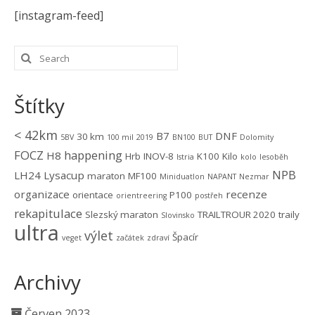
[instagram-feed]
Štítky
< 42km
B7
DNF
30 km
5BV
100 mil
2019
BN100
BUT
Dolomity
FOCZ
happening
H8
Hrb
INOV-8
K100
Kilo
Istria
kolo
lesoběh
NPB
LH24
Lysacup
maraton
MF100
Miniduatlon
NAPANT
Nezmar
organizace
recenze
orientace
P100
orientreering
postřeh
rekapitulace
Slezský maraton
TRAILTROUR 2020
traily
Slovinsko
ultra
výlet
Špacír
veget
začátek
zdraví
Archivy
Červen 2023