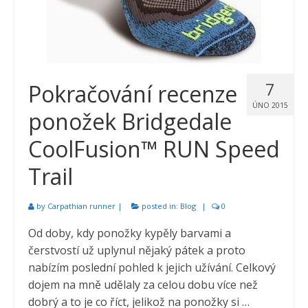
7
Pokračování recenze
ÚNO 2015
ponožek Bridgedale
CoolFusion™ RUN Speed
Trail
by
Carpathian runner
|
posted in:
Blog
|
0
Od doby, kdy ponožky kypěly barvami a
čerstvostí už uplynul nějaký pátek a proto
nabízím poslední pohled k jejich užívání. Celkový
dojem na mně udělaly za celou dobu více než
dobrý a to je co říct, jelikož na ponožky si …