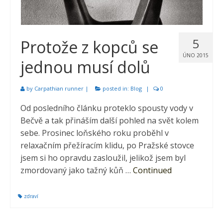
5
Protože z kopců se
ÚNO 2015
jednou musí dolů
by
Carpathian runner
|
posted in:
Blog
|
0
Od posledního článku proteklo spousty vody v
Bečvě a tak přináším další pohled na svět kolem
sebe. Prosinec loňského roku proběhl v
relaxačním přežíracím klidu, po Pražské stovce
jsem si ho opravdu zasloužil, jelikož jsem byl
zmordovaný jako tažný kůň …
Continued
zdraví