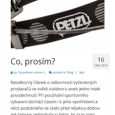
16
Co, prosím?
ÚNO 2015
by
Carpathian runner
|
posted in:
Blog
|
0
Neodborný článek o odbornosti vyškolených
prodavačů ve světě outdooru aneb jedno malé
povzdechnutí. Při používání sportovního
vybavení dochází časem i k jeho opotřebení a
něco podobného se stalo před nějakou dobou
mé čelovce. Jednoduše si řekla, že za ty roky …