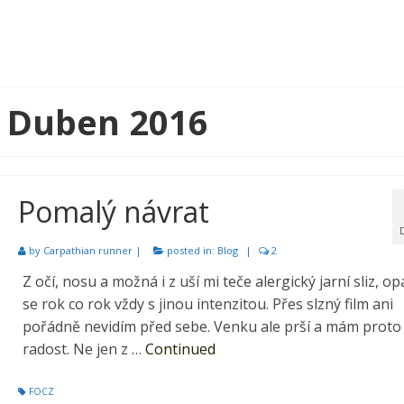
: Duben 2016
Pomalý návrat
by
Carpathian runner
|
posted in:
Blog
|
2
Z očí, nosu a možná i z uší mi teče alergický jarní sliz, op
se rok co rok vždy s jinou intenzitou. Přes slzný film ani
pořádně nevidím před sebe. Venku ale prší a mám proto
radost. Ne jen z …
Continued
FOCZ