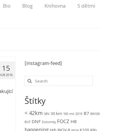
Bio
Blog
Knihovna
S dětmi
[instagram-feed]
15
DUB 2016
akující
Štítky
< 42km
B7
30 km
5BV
100 mil
2019
BN100
FOCZ
DNF
H8
BUT
Dolomity
happening
Hrb
INOV-8
K100
Kilo
Istria