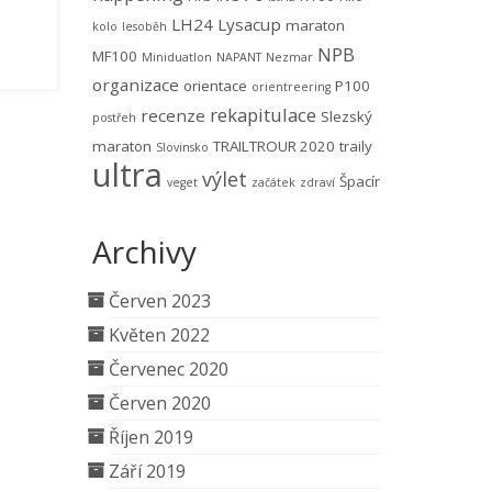
LH24
Lysacup
maraton
kolo
lesoběh
NPB
MF100
Miniduatlon
NAPANT
Nezmar
organizace
orientace
P100
orientreering
rekapitulace
recenze
Slezský
postřeh
maraton
TRAILTROUR 2020
traily
Slovinsko
ultra
výlet
Špacír
veget
začátek
zdraví
Archivy
Červen 2023
Květen 2022
Červenec 2020
Červen 2020
Říjen 2019
Září 2019