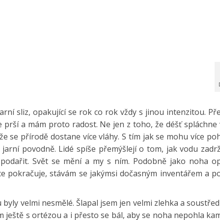
arní sliz, opakující se rok co rok vždy s jinou intenzitou. Př
e prší a mám proto radost. Ne jen z toho, že déšť spláchne 
 že se přírodě dostane více vláhy. S tím jak se mohu více p
é jarní povodně. Lidé spíše přemýšlejí o tom, jak vodu zadr
podařit. Svět se mění a my s ním. Podobně jako noha o
tace pokračuje, stávám se jakýmsi dočasným inventářem a p
byly velmi nesmělé. Šlapal jsem jen velmi zlehka a soustředi
m ještě s ortézou a i přesto se bál, aby se noha nepohla k