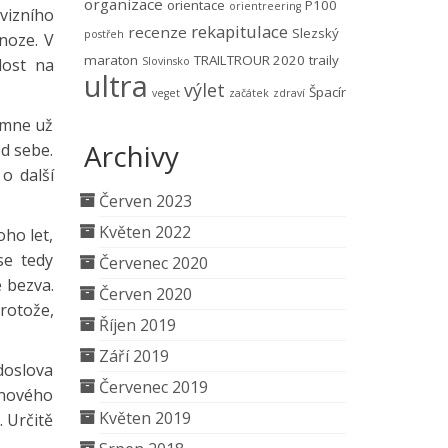
organizace
orientace
P100
orientreering
vizního
rekapitulace
recenze
Slezský
postřeh
noze. V
maraton
TRAILTROUR 2020
traily
lost na
Slovinsko
ultra
výlet
Špacír
veget
začátek
zdraví
i mne už
Archivy
od sebe.
o další
Červen 2023
Květen 2022
oho let,
se tedy
Červenec 2020
é bezva.
Červen 2020
Protože,
Říjen 2019
Září 2019
doslova
Červenec 2019
 nového
Květen 2019
. Určitě