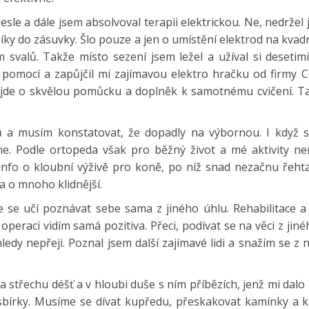
le a dále jsem absolvoval terapii elektrickou. Ne, nedržel
ky do zásuvky. Šlo pouze a jen o umístění elektrod na kvad
m svalů. Takže místo sezení jsem ležel a užíval si desetim
 pomocí a zapůjčil mi zajímavou elektro hračku od firmy 
e jde o skvělou pomůcku a doplněk k samotnému cvičení. T
 a musím konstatovat, že dopadly na výbornou. I když s
ne. Podle ortopeda však pro běžný život a mé aktivity nen
info o kloubní výživě pro koně, po níž snad nezačnu řehta
a o mnoho klidnější.
e se učí poznávat sebe sama z jiného úhlu. Rehabilitace a 
peraci vidím samá pozitiva. Přeci, podívat se na věci z jin
edy nepřeji. Poznal jsem další zajímavé lidi a snažím se z n
na střechu déšť a v hloubi duše s ním příbězích, jenž mi dalo
 sbírky. Musíme se dívat kupředu, přeskakovat kamínky a 