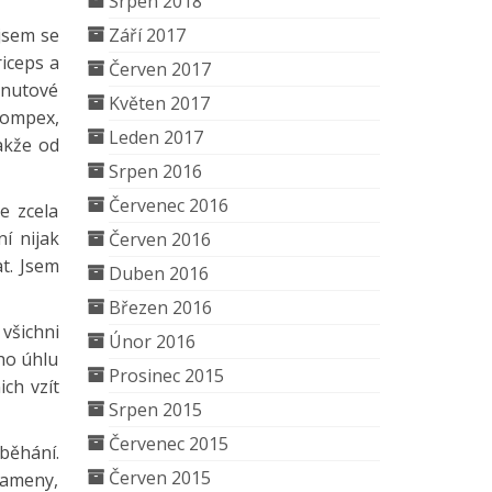
Srpen 2018
 jsem se
Září 2017
riceps a
Červen 2017
inutové
Květen 2017
Compex,
Leden 2017
akže od
Srpen 2016
Červenec 2016
e zcela
í nijak
Červen 2016
t. Jsem
Duben 2016
Březen 2016
všichni
Únor 2016
ého úhlu
Prosinec 2015
ich vzít
Srpen 2015
Červenec 2015
 běhání.
Červen 2015
kameny,