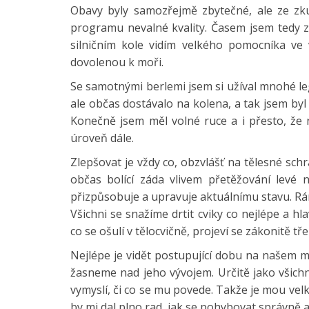
Obavy byly samozřejmě zbytečné, ale ze zkuš
programu nevalné kvality. Časem jsem tedy za
silničním kole vidím velkého pomocníka ve v
dovolenou k moři.
Se samotnými berlemi jsem si užíval mnohé leg
ale občas dostávalo na kolena, a tak jsem byl 
Konečně jsem měl volné ruce a i přesto, že n
úroveň dále.
Zlepšovat je vždy co, obzvlášť na tělesné sch
občas bolící záda vlivem přetěžování levé n
přizpůsobuje a upravuje aktuálnímu stavu. Rána
Všichni se snažíme drtit cviky co nejlépe a hl
co se ošulí v tělocvičně, projeví se zákonitě t
Nejlépe je vidět postupující dobu na našem 
žasneme nad jeho vývojem. Určitě jako všichn
vymyslí, či co se mu povede. Takže je mou velk
by mi dal plno rad, jak se pohybovat správně a