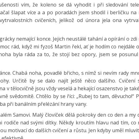
enosti vím, že koleno se dá vyhodit i při sledování tele
čal šlapat více a a po poradách jsem shodil i berličku na 
ytrvalostních cvičeních, jelikož od února jela ona vytrva
rácky nemající konce. Jejich neustálé tahání a opírání o zd
moc rád, když mi fyzoš Martin řekl, ať je hodím co nejdále 
oha byla ráda za to, že stojí bez opory, jsem se posunul 
ránce. Chabá noha, povadlé břicho, s nímž si nevím rady mn
ohy. Určitě by se dalo najít ještě něco dalšího. Cvičení 
 v tělocvičně jsou vždy veselá a hekající osazenstvo je tak
avně svědomitě. Chtělo by se říci: „Rubej to tam, děvucho!“ 
řeba při banálním přelézání hrany vany.
malém Samovi. Malý človíček dělá pokroky den co den a my 
i rodiče nad svými dítky. Někdy kroutím hlavu nad tím, co
ou motivací do dalších cvičení a růstu. Jen kdyby uměl mluvit
 efektivně.