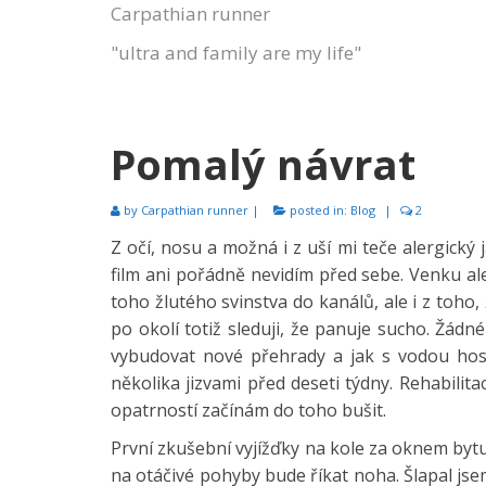
Carpathian runner
"ultra and family are my life"
Pomalý návrat
by
Carpathian runner
|
posted in:
Blog
|
2
Z očí, nosu a možná i z uší mi teče alergický j
film ani pořádně nevidím před sebe. Venku al
toho žlutého svinstva do kanálů, ale i z toho,
po okolí totiž sleduji, že panuje sucho. Žádn
vybudovat nové přehrady a jak s vodou hos
několika jizvami před deseti týdny. Rehabili
opatrností začínám do toho bušit.
První zkušební vyjížďky na kole za oknem bytu 
na otáčivé pohyby bude říkat noha. Šlapal jse