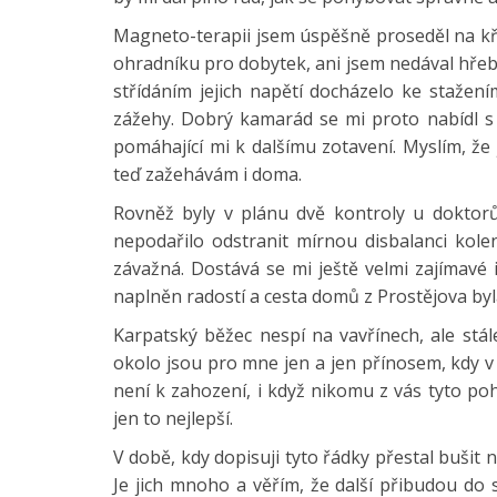
Magneto-terapii jsem úspěšně proseděl na křes
ohradníku pro dobytek, ani jsem nedával hřebí
střídáním jejich napětí docházelo ke stažení
zážehy. Dobrý kamarád se mi proto nabídl s
pomáhající mi k dalšímu zotavení. Myslím, ž
teď zažehávám i doma.
Rovněž byly v plánu dvě kontroly u doktorů
nepodařilo odstranit mírnou disbalanci kole
závažná. Dostává se mi ještě velmi zajímavé 
naplněn radostí a cesta domů z Prostějova byl
Karpatský běžec nespí na vavřínech, ale stál
okolo jsou pro mne jen a jen přínosem, kdy v o
není k zahození, i když nikomu z vás tyto pohl
jen to nejlepší.
V době, kdy dopisuji tyto řádky přestal bušit 
Je jich mnoho a věřím, že další přibudou do