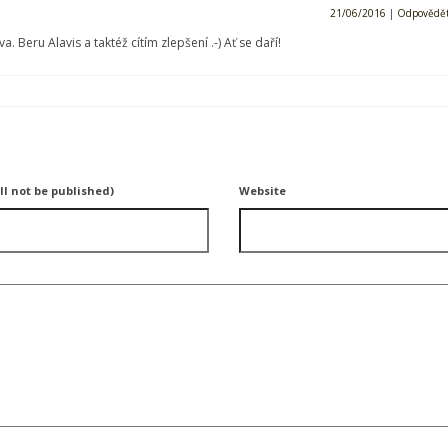
21/06/2016
|
Odpovědě
. Beru Alavis a taktéž cítím zlepšení .-) Ať se daří!
ll not be published)
Website