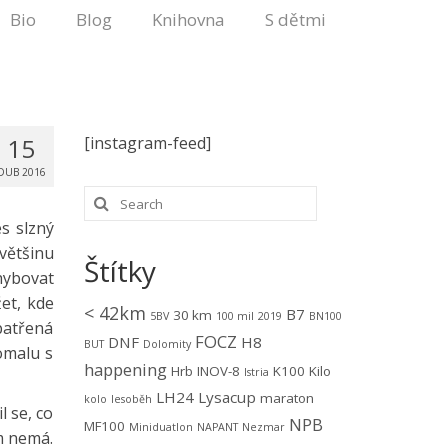
Bio
Blog
Knihovna
S dětmi
15
[instagram-feed]
DUB 2016
es slzný
většinu
Štítky
ohybovat
žet, kde
< 42km
B7
30 km
5BV
100 mil
2019
BN100
patřená
FOCZ
DNF
H8
BUT
Dolomity
omalu s
happening
Hrb
INOV-8
K100
Kilo
Istria
LH24
Lysacup
maraton
kolo
lesoběh
l se, co
NPB
MF100
Miniduatlon
NAPANT
Nezmar
am nemá.