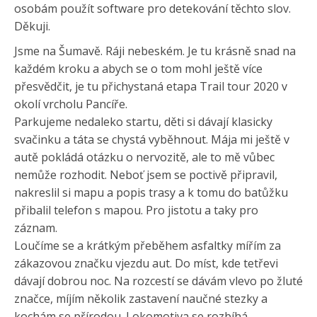
osobám použít software pro detekování těchto slov.
Děkuji.
Jsme na Šumavě. Ráji nebeském. Je tu krásně snad na
každém kroku a abych se o tom mohl ještě více
přesvědčit, je tu přichystaná etapa Trail tour 2020 v
okolí vrcholu Pancíře.
Parkujeme nedaleko startu, děti si dávají klasicky
svačinku a táta se chystá vyběhnout. Mája mi ještě v
autě pokládá otázku o nervozitě, ale to mě vůbec
nemůže rozhodit. Neboť jsem se poctivě připravil,
nakreslil si mapu a popis trasy a k tomu do batůžku
přibalil telefon s mapou. Pro jistotu a taky pro
záznam.
Loučíme se a krátkým přeběhem asfaltky mířím za
zákazovou značku vjezdu aut. Do míst, kde tetřevi
dávají dobrou noc. Na rozcestí se dávám vlevo po žluté
značce, míjím několik zastavení naučné stezky a
kochám se přírodou. Lokomotiva se rozbíhá