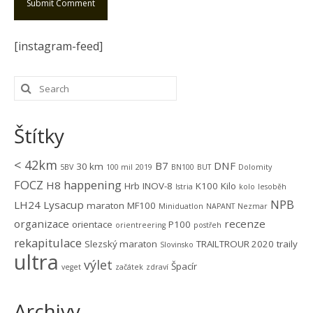
[instagram-feed]
Štítky
< 42km
B7
DNF
30 km
5BV
100 mil
2019
BN100
BUT
Dolomity
FOCZ
happening
H8
Hrb
INOV-8
K100
Kilo
Istria
kolo
lesoběh
NPB
LH24
Lysacup
maraton
MF100
Miniduatlon
NAPANT
Nezmar
organizace
recenze
orientace
P100
orientreering
postřeh
rekapitulace
Slezský maraton
TRAILTROUR 2020
traily
Slovinsko
ultra
výlet
Špacír
veget
začátek
zdraví
Archivy