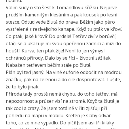
hodinu.
Válím sudy o sto šest k Tomandlovu křížku. Nejprve
prudším kamenitým klesáním a pak kousek po lesní
stezce. Odtud vede žlutá do prava. Běžím jako péro
vystřelené z rezivějícího kanape. Když tu pták ve křoví.
Co pták, jaké křoví? Do prdele! Tetřev civí v borůvčí,
otáčí se a ukazuje mi svou opeřenou zadnici a mizí do
houští. Kurva, ten pták žije! Není to jen výmysl
ochránců přírody. Dalo by se říci – životní zážitek.
Nabažen tetřevem
běžím stále po žluté.
Plán byl teď jasný. Na vlně euforie odbočit na modrou
značku, pak na zelenou a do cíle dosprintovat. Tušíte,
že to bylo jinak.
Příroda tady prostě nemá chybu, do toho tetřev, má
nepozornost a průser visí na stromě. Když ta žlutá je
tak cool a crazy. Že jsem totálně v řiti zjišťuji při
pohledu na mapu v mobilu. Kretén je slabý odvar
toho, co ze mne vypadlo. Do píči! Jsem asi tři kiláky