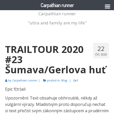
Carpathian runner
Carpathian runner
"ultra and family are my life"
TRAILTOUR 2020
22
#23
ČVC 2020
Šumava/Gerlova huť
by
Carpathian runner
|
posted in:
Blog
|
0
Epic f(tr)ail
Upozornění: Text obsahuje obhroublé, někdy až
vulgární výrazy. Mladistvým proto doporučuji nechat
si text přečíst svým zákonným zástupcem a prudérním