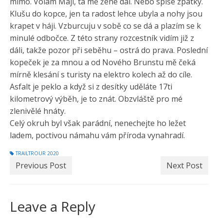
mimo. Volám Máji, ta mě žene dál. Nebo spíše zpátky.
Klušu do kopce, jen ta radost lehce ubyla a nohy jsou
krapet v háji. Vzburcuju v sobě co se dá a plazím se k
minulé odbočce. Z této strany rozcestník vidím již z
dáli, takže pozor při seběhu – ostrá do prava. Poslední
kopeček je za mnou a od Nového Brunstu mě čeká
mírně klesání s turisty na elektro kolech až do cíle.
Asfalt je peklo a když si z desítky uděláte 17ti
kilometrový výběh, je to znát. Obzvláště pro mé
zlenivělé hnáty.
Celý okruh byl však parádní, nenechejte ho ležet
ladem, poctivou námahu vám příroda vynahradí.
TRAILTROUR 2020
Previous Post
Next Post
Leave a Reply