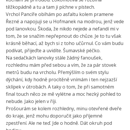
těžkopádně a tu a tam ji píchne v pístech.
Vrchol Pancíře obíhám po asfaltu kolem pramene
Řezné a napojuji se u Hofmanek na modrou, jenž vede
pod lanovkou. Škoda, že nikdo nejede a nefandí mi v
tom, že se snažím nepřepnout do chůze. Je to tu však
krásně běhací, až bych si z toho učůrnul. Co vám budu
podívat, přijeďte a uvidíte. Šumavské péčko.
Na sedačkách lanovky stále žádný fanoušek,
rozhlednu mám před sebou a vím, že za pár stovek
metrů budu na vrcholu. Přemýšlím o svém stylu
dýchání, kdy hodně procítěně vnímám i ten nejzazší
sklípek v útrobách. A taky o tom, že při samotném
final touch něco ze mě vylétne a moc hezký pohled to
nebude. Jako jelen v říji.
Prošourám se kolem rozhledny, minu otevřené dveře
do kraje, jenž mohu doporučit jako příjemné
zpestření. Ale ne teď. Jde o hodně. Dát okruh pod