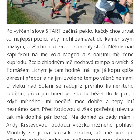
Po vyřčení slova START začíná peklo. Každý chce urvat
co nejlepší pozici, aby mohl zamávat do kamer svým
blízkým, a všichni rubem co nám síly stačí. Někde nad
kapličkou na mě volá Magda a s dalšími mě žene
kupředu. Zcela chladným mě nechává tempo prvních. S
Tomášem Lichým je tam hodně jiná liga. Já kopu spíše
okresní přebor a na jimi zvolené tempo vážně nemám.
U vleku nad Solání se raduji z prvního kamenitého
seběhu, přeci jen hned po startu běžet do kopce, i
když mírného, mi nedělá moc dobře a tepy letí
neznámo kam. Před Kotlovou si však potřebuji ulevit a
tak mě dobíhá pár borců. Na dohled za zády mám i
Andy Krstevovou, budoucí vítězku něžného pohlaví.
Mnohdy se jí na kousek ztratím, až mě pak po