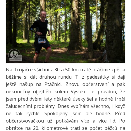
Na Trojačce všichni z 30 a 50 km tratě otáčíme zpět a
běžíme si dát druhou rundu. Ti z padesátky si dají
ještě nášup na Ptáčnici. Znovu občerstvení a pak
nekonečný o(je)běh kolem Vysoké. Je pravdou, že
jsem před dvěmi lety některé úseky šel a hodně trpěl
žaludečními problémy. Dnes vybíhám všechno, i když
ne tak rychle. Spokojený jsem ale hodně. Před
občerstvovačkou už potkávám více a více lid. Po
obrátce na 20. kilometrové trati se počet běžců na