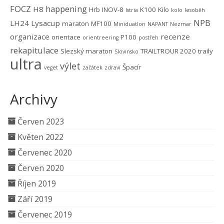
FOCZ
happening
H8
Hrb
INOV-8
K100
Kilo
Istria
kolo
lesoběh
NPB
LH24
Lysacup
maraton
MF100
Miniduatlon
NAPANT
Nezmar
organizace
recenze
orientace
P100
orientreering
postřeh
rekapitulace
Slezský maraton
TRAILTROUR 2020
traily
Slovinsko
ultra
výlet
Špacír
veget
začátek
zdraví
Archivy
Červen 2023
Květen 2022
Červenec 2020
Červen 2020
Říjen 2019
Září 2019
Červenec 2019