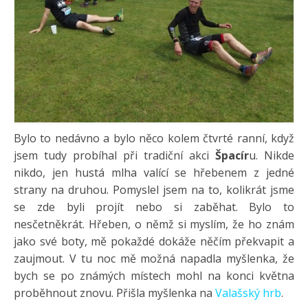
Bylo to nedávno a bylo něco kolem čtvrté ranní, když
jsem tudy probíhal při tradiční akci
Špacír
u. Nikde
nikdo, jen hustá mlha valící se hřebenem z jedné
strany na druhou. Pomyslel jsem na to, kolikrát jsme
se zde byli projít nebo si zaběhat. Bylo to
nesčetněkrát. Hřeben, o němž si myslím, že ho znám
jako své boty, mě pokaždé dokáže něčím překvapit a
zaujmout. V tu noc mě možná napadla myšlenka, že
bych se po známých místech mohl na konci května
proběhnout znovu. Přišla myšlenka na
Valašský hrb
.