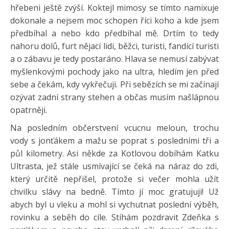
hřebeni ještě zvýší. Koktejl mimosy se tímto namixuje
dokonale a nejsem moc schopen říci koho a kde jsem
předbíhal a nebo kdo předbíhal mě. Drtím to tedy
nahoru dolů, furt nějací lidi, běžci, turisti, fandící turisti
a o zábavu je tedy postaráno. Hlava se nemusí zabývat
myšlenkovými pochody jako na ultra, hledím jen před
sebe a čekám, kdy vykřečuji. Při sebězích se mi začínají
ozývat zadní strany stehen a občas musím našlápnou
opatrněji.
Na posledním občerstvení vcucnu meloun, trochu
vody s jonťákem a mažu se poprat s posledními tři a
půl kilometry. Asi někde za Kotlovou dobíhám Katku
Ultrasta, jež stále usmívající se čeká na náraz do zdi,
který určitě nepřišel, protože si večer mohla užít
chvilku slávy na bedně. Tímto jí moc gratujuji! Už
abych byl u vleku a mohl si vychutnat poslední výběh,
rovinku a seběh do cíle. Stíhám pozdravit Zdeňka s