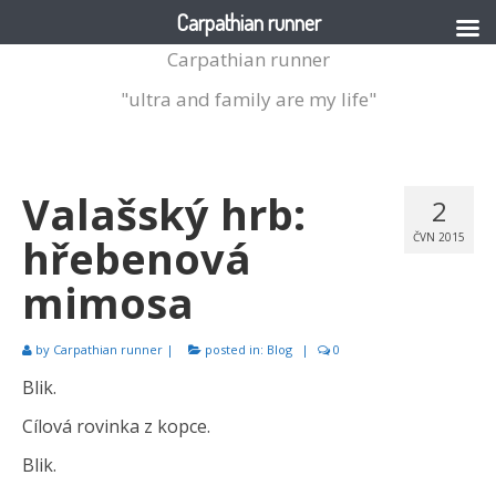
Carpathian runner
Carpathian runner
"ultra and family are my life"
Valašský hrb:
2
hřebenová
ČVN 2015
mimosa
by
Carpathian runner
|
posted in:
Blog
|
0
Blik.
Cílová rovinka z kopce.
Blik.