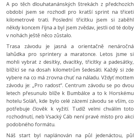
A po těch dlouhatanánských štrekách z předchozích
období jsem se rozhodl pro kratší sprint na třiceti
kilometrové trati. Poslední třicítku jsem si zaběhl
někdy koncem října a byl jsem zvědav, jestli od té doby
v nohách ještě něco zůstalo.
Trasa závodu je jasná a orientačně nenáročná
lahůdka pro sprintery a maratonce. Letos jsme si
mohli vybrat z desítky, dvacítky, třicítky a padesátky,
blížící se na dosah kilometrům šedesáti. Každý si zde
vybere na co má zrovna chuť na náladu. Vždyť mottem
závodu je: „Pro radost“. Centrum závodu se po dvou
letech přesunulo blíže k Bumbálce a to k Horskému
hotelu Soláň, kde bylo celé zázemí závodu se vším, co
potřebuje člověk k vyžití. Tudíž velmi chválím toto
rozhodnutí, neb Vsacký Cáb není pravé místo pro akci
podobného formátu.
Náš start byl naplánován na půl jedenáctou, půl