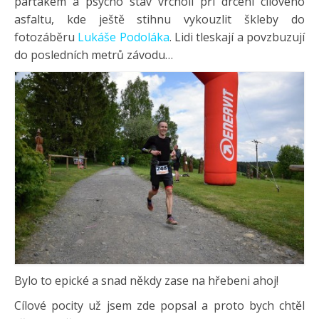
parťákem a psycho stav vrcholí při drcení cílového
asfaltu, kde ještě stihnu vykouzlit škleby do
fotozáběru
Lukáše Podoláka
. Lidi tleskají a povzbuzují
do posledních metrů závodu…
Bylo to epické a snad někdy zase na hřebeni ahoj!
Cílové pocity už jsem zde popsal a proto bych chtěl