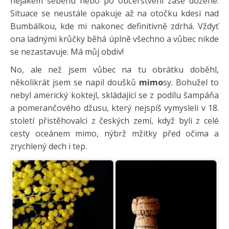
nějakém seběhu nebo po občerstvení zase dožene.
Situace se neustále opakuje až na otočku kdesi nad
Bumbálkou, kde mi nakonec definitivně zdrhá. Vždyť
ona ladnými krůčky běhá úplně všechno a vůbec nikde
se nezastavuje. Má můj obdiv!
No, ale než jsem vůbec na tu obrátku doběhl,
několikrát jsem se napil doušků
mimo
sy. Bohužel to
nebyl americký koktejl, skládající se z podílu šampáňa
a pomerančového džusu, který nejspíš vymysleli v 18.
století přistěhovalci z českých zemí, když byli z celé
cesty oceánem mimo, nýbrž mžitky před očima a
zrychlený dech i tep.