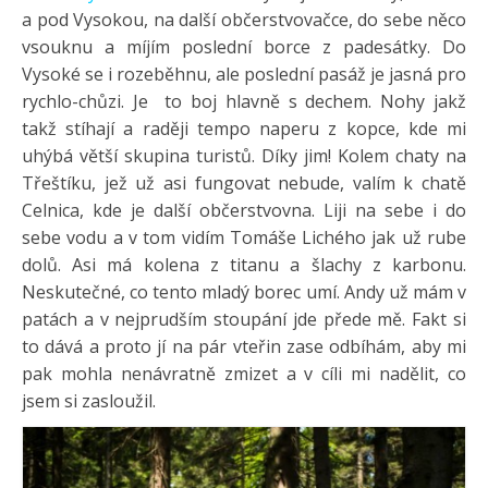
a pod Vysokou, na další občerstvovačce, do sebe něco
vsouknu a míjím poslední borce z padesátky. Do
Vysoké se i rozeběhnu, ale poslední pasáž je jasná pro
rychlo-chůzi. Je to boj hlavně s dechem. Nohy jakž
takž stíhají a raději tempo naperu z kopce, kde mi
uhýbá větší skupina turistů. Díky jim! Kolem chaty na
Třeštíku, jež už asi fungovat nebude, valím k chatě
Celnica, kde je další občerstvovna. Liji na sebe i do
sebe vodu a v tom vidím Tomáše Lichého jak už rube
dolů. Asi má kolena z titanu a šlachy z karbonu.
Neskutečné, co tento mladý borec umí. Andy už mám v
patách a v nejprudším stoupání jde přede mě. Fakt si
to dává a proto jí na pár vteřin zase odbíhám, aby mi
pak mohla nenávratně zmizet a v cíli mi nadělit, co
jsem si zasloužil.