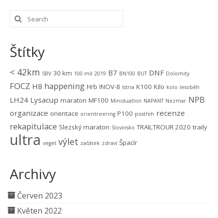
Štítky
< 42km
B7
DNF
30 km
5BV
100 mil
2019
BN100
BUT
Dolomity
FOCZ
happening
H8
Hrb
INOV-8
K100
Kilo
Istria
kolo
lesoběh
NPB
LH24
Lysacup
maraton
MF100
Miniduatlon
NAPANT
Nezmar
organizace
recenze
orientace
P100
orientreering
postřeh
rekapitulace
Slezský maraton
TRAILTROUR 2020
traily
Slovinsko
ultra
výlet
Špacír
veget
začátek
zdraví
Archivy
Červen 2023
Květen 2022