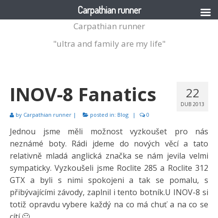
Carpathian runner
Carpathian runner
"ultra and family are my life"
INOV-8 Fanatics
22
DUB 2013
by
Carpathian runner
|
posted in:
Blog
|
0
Jednou jsme měli možnost vyzkoušet pro nás
neznámé boty. Rádi jdeme do nových věcí a tato
relativně mladá anglická značka se nám jevila velmi
sympaticky. Vyzkoušeli jsme Roclite 285 a Roclite 312
GTX a byli s nimi spokojeni a tak se pomalu, s
přibývajícími závody, zaplnil i tento botník.U INOV-8 si
totiž opravdu vybere každý na co má chuť a na co se
cítí 🙂